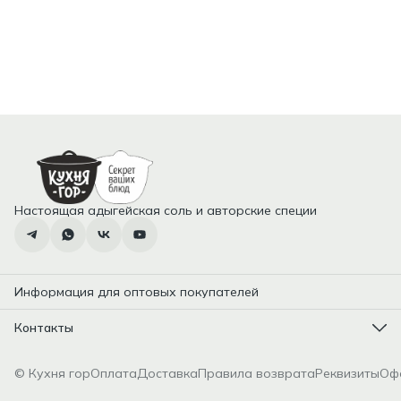
Настоящая адыгейская соль и авторские специи
Информация для оптовых покупателей
Контакты
Адрес
Республика Адыгея, Тахтамукайский район, пгт.
© Кухня гор
Оплата
Доставка
Правила возврата
Реквизиты
Оф
Яблоновский
Телефон
8 (952) 981-18-00